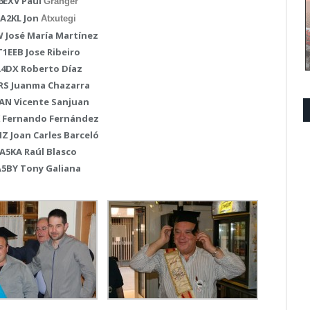
F6EXV Paul
Granger
EA2KL Jon
Atxutegi
W José María Martínez
T1EEB Jose Ribeiro
A4DX Roberto Díaz
5RS Juanma Chazarra
5AN Vicente Sanjuan
K Fernando Fernández
Z Joan Carles Barceló
EA5KA Raúl Blasco
A5BY Tony Galiana