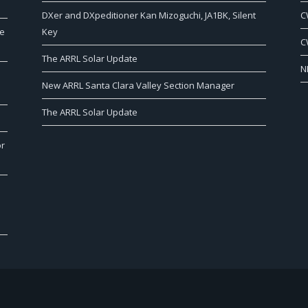
DXer and DXpeditioner Kan Mizoguchi, JA1BK, Silent
C
de
Key
C
The ARRL Solar Update
N
New ARRL Santa Clara Valley Section Manager
The ARRL Solar Update
or