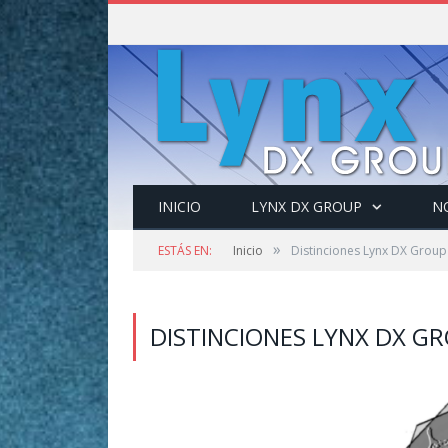
INICIO
LYNX DX GROUP
NO
»
ESTÁS EN:
Inicio
Distinciones Lynx DX Group
DISTINCIONES LYNX DX G