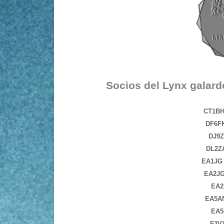
Socios del Lynx galard
CT1B
DF6F
DJ9
DL2Z
EA1JG
EA2J
EA2
EA5A
EA5
F2V