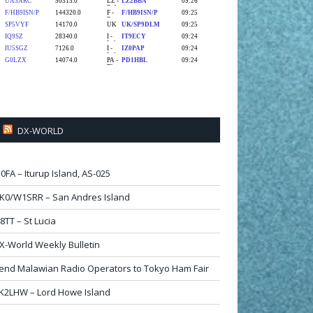
DX-WORLD
I0FA – Iturup Island, AS-025
K0/W1SRR – San Andres Island
68TT – St Lucia
X-World Weekly Bulletin
end Malawian Radio Operators to Tokyo Ham Fair
K2LHW – Lord Howe Island