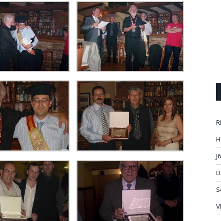
R
H
J
D
S
V