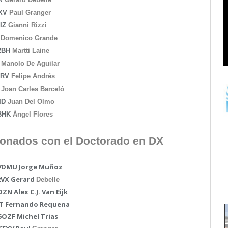
XV
Paul Granger
RIZ
Gianni Rizzi
Domenico Grande
2BH
Martti Laine
Manolo De Aguilar
RV
Felipe Andrés
Joan Carles Barceló
ID
Juan Del Olmo
BHK
Ángel Flores
donados
con el
Doctorado en DX
C7DMU Jorge Muñoz
2VX Gerard
Debelle
ZN Alex C.J. Van Eijk
AT Fernando Requena
5OZF Michel Trias