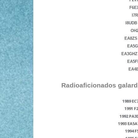
F6E
I7
I8UDB
OH
EA8ZS
EA5G
EA3GHZ
EA5F
EA4
Radioaficionados galar
1989 E
1991 F
1992 PA3D
1993 EA5
1994 F