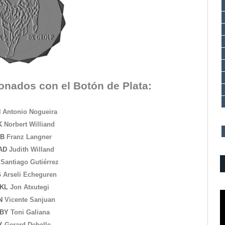
onados con el Botón de Plata:
H
Antonio Nogueira
K
Norbert Williand
ZB
Franz Langner
AD
Judith Willand
Santiago
Gutiérrez
G
Arseli Echeguren
KL
Jon Atxutegi
N
Vicente Sanjuan
BY
Toni Galiana
X
Gerard Debelle