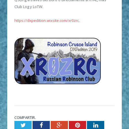
Club Log y LoTW.
https://dxpedition.wixsite.com/xr0zrc.
COMPARTIR.
Twitter
Facebook
Google+
Pinterest
LinkedIn