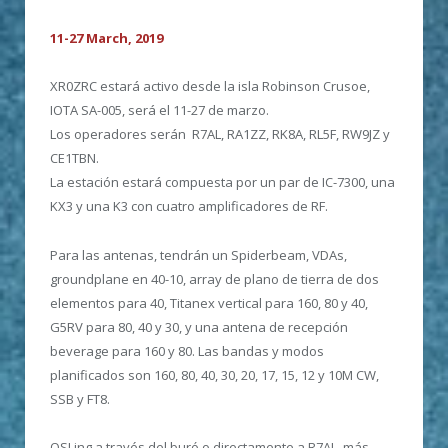
11-27 March, 2019
XR0ZRC estará activo desde la isla Robinson Crusoe,
IOTA SA-005, será el 11-27 de marzo.
Los operadores serán R7AL, RA1ZZ, RK8A, RL5F, RW9JZ y
CE1TBN.
La estación estará compuesta por un par de IC-7300, una
KX3 y una K3 con cuatro amplificadores de RF.
Para las antenas, tendrán un Spiderbeam, VDAs,
groundplane en 40-10, array de plano de tierra de dos
elementos para 40, Titanex vertical para 160, 80 y 40,
G5RV para 80, 40 y 30, y una antena de recepción
beverage para 160 y 80. Las bandas y modos
planificados son 160, 80, 40, 30, 20, 17, 15, 12 y 10M CW,
SSB y FT8.
QSLing a través del buró o directamente a R7AL, más