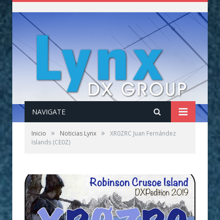
NAVIGATE
»
»
Inicio
Noticias Lynx
XR0ZRC Juan Fernández
Islands (CE0Z)