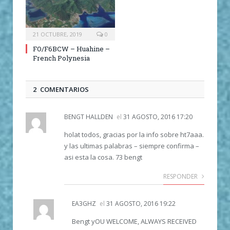
21 OCTUBRE, 2019
0
FO/F6BCW – Huahine –
French Polynesia
2 COMENTARIOS
BENGT HALLDEN
el
31 AGOSTO, 2016 17:20
holat todos, gracias por la info sobre ht7aaa.
y las ultimas palabras – siempre confirma –
asi esta la cosa. 73 bengt
RESPONDER
EA3GHZ
el
31 AGOSTO, 2016 19:22
Bengt yOU WELCOME, ALWAYS RECEIVED