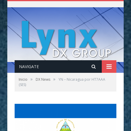
NAVIGATE
»
»
Inicio
DX News
YN – Nicaragua por HT7AAA
(SES)