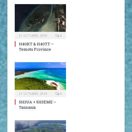
21 OCTUBRE, 2019
0
H40KT & H40TT –
Temotu Province
21 OCTUBRE, 2019
0
5H3UA + 5H3EME –
Tanzania